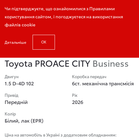
Запис на тест-драйв
Чи підтверджуєте, що ознайомилися з Правилами
користування сайтом, і погоджуєтеся на використання
файлів cookie
Детальніше
ОК
Головна
Авто в наявності
Toyota PROACE CITY
Toyota PROACE CITY
Business
Двигун
Коробка передач
1.5 D-4D 102
6ст. механічна трансмісія
Привід
Рік
Передній
2026
Колір
Білий, лак (EPR)
Ціна на автомобіль в Україні з додатковим обладнанням: