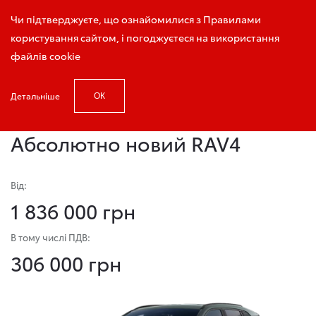
Запис на тест-драйв
Чи підтверджуєте, що ознайомилися з Правилами
користування сайтом, і погоджуєтеся на використання
файлів cookie
Детальніше
ОК
Головна
Модельний ряд
RAV4
Абсолютно новий
RAV4
Від:
1 836 000 грн
В тому числі ПДВ:
306 000 грн