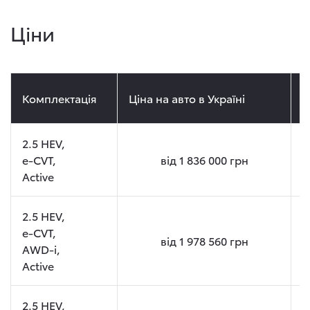
Ціни
Комплектація
Ціна на авто в Україні
Ц
2.5 HEV,
e-CVT,
від
1 836 000
грн
Active
2.5 HEV,
e-CVT,
від
1 978 560
грн
AWD-i,
Active
2.5 HEV,