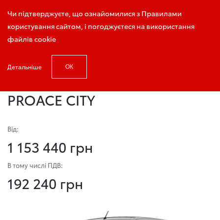
Запис на тест-драйв
Чи підтверджуєте, що ознайомилися з Правилами
користування сайтом, і погоджуєтеся на використання
файлів cookie
Детальніше
ОК
Головна
Модельний ряд
PROACE CITY
PROACE CITY
Від:
1 153 440 грн
В тому числі ПДВ:
192 240 грн