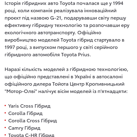
Історія гібридних авто Toyota почалася ще у 1994
році, коли компанія реалізувала інноваційний
проєкт під назвою G-21, подарувавши світу першу
ефективну гібридну технологію та розпочавши еру
екологічного автотранспорту. Офіційно
виробництво моделей Toyota гібрид стартувало в
1997 році, з випуском першого у світі серійного
гібридного автомобіля Toyota Prius.
Наразі кількість моделей з гібридною технологією,
що офіційно представлені в Україні в автосалоні
офіційного дилера Тойота Центр Кропивницький
"Мотор-Олві" налічує вісім моделей із п'ятнадцяти:
Yaris Cross Гібрид
Corolla Гібрид
Corolla Cross Гібрид
Camry Гібрид
Toyota C-HR Гібрид