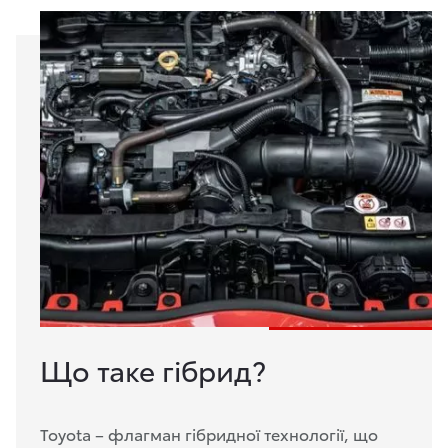
Що таке гiбрид?
Toyota – флагман гібридної технології, що