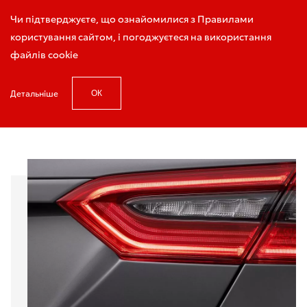
Запис на тест-драйв
Чи підтверджуєте, що ознайомилися з Правилами
користування сайтом, і погоджуєтеся на використання
файлів cookie
Детальніше
ОК
Головна
Гібридні іновації