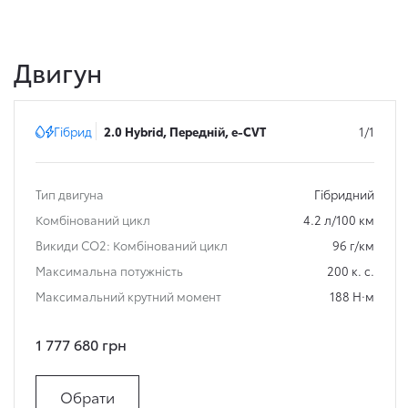
Двигун
Гібрид
2.0 Hybrid, Передній, e-CVT
1/1
Тип двигуна
Гібридний
Комбінований цикл
4.2 л/100 км
Викиди СО2: Комбінований цикл
96 г/км
Максимальна потужність
200 к. с.
Максимальний крутний момент
188 Н·м
1 777 680 грн
Обрати