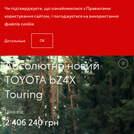
Запис на тест-драйв
Чи підтверджуєте, що ознайомилися з Правилами
користування сайтом, і погоджуєтеся на використання
файлів cookie
Детальніше
ОК
Головна
Модельний ряд
bZ4X Touring
Абсолютно новий
TOYOTA bZ4X
Touring
Ціна від
2 406 240 грн