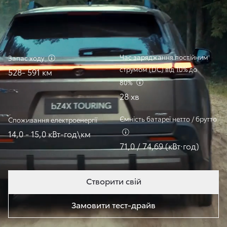
Час заряджання постійним
Запас
ходу
струмом (DC) від 10% до
528- 591 км
80%
28 хв
Ємність батареї нетто / брутто
Споживання
електроенергії
14,0 - 15,0 кВт-год\км
71,0 / 74,69 (кВт·год)
Створити свій
Замовити тест-драйв