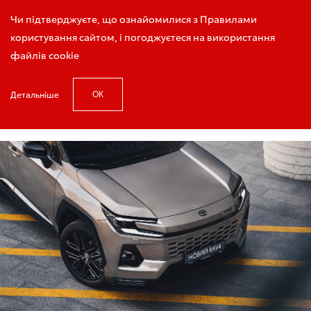
Запис на тест-драйв
Чи підтверджуєте, що ознайомилися з Правилами
користування сайтом, і погоджуєтеся на використання
файлів cookie
Детальніше
ОК
Головна
Акції сервісу