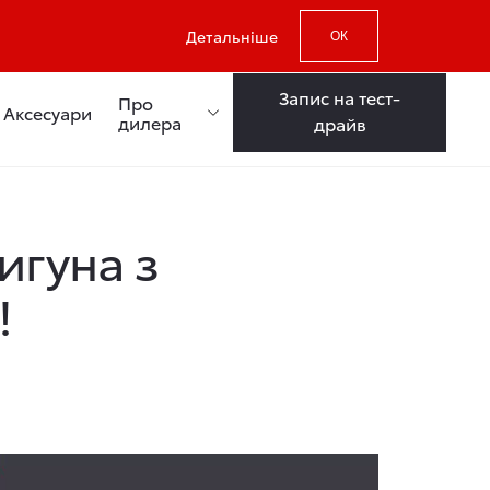
Детальніше
ОК
Запис на тест-
Про
Аксесуари
дилера
драйв
игуна з
!