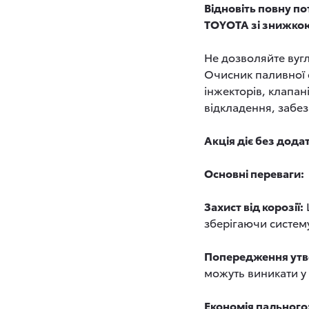
Відновіть повну п
TOYOTA зі знижкою
Не дозволяйте вуг
Очисник паливної 
інжекторів, клапан
відкладення, забез
Акція діє без додат
Основні переваги:
Захист від корозії:
зберігаючи систему
Попередження утво
можуть виникати у 
Економія пального