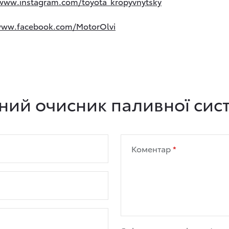
/www.instagram.com/toyota_kropyvnytsky
www.facebook.com/MotorOlvi
ний очисник паливної си
Коментар