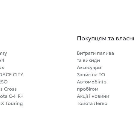
Покупцям та власн
mry
Витрати палива
V4
та викиди
ux
Аксесуари
OACE CITY
Запис на ТО
RSO
Автомобілі з
is Cross
пробігом
ota C-HR+
Акції і новини
X Touring
Тойота Легко