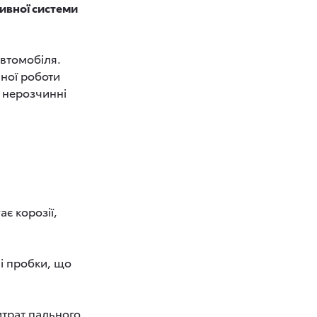
ивної системи
втомобіля.
ної роботи
є нерозчинні
є корозії,
і пробки, що
трат пального