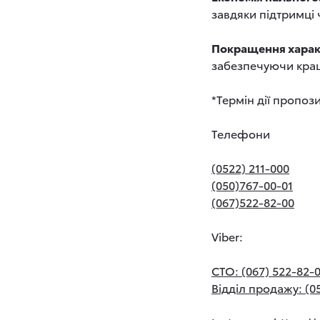
завдяки підтримці 
Покращення харак
забезпечуючи кращі
*Термін дії пропозиц
Телефони
(0522) 211-000
(050)767-00-01
(067)522-82-00
Viber:
СТО: (067) 522-82-
Відділ продажу: (0