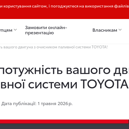
 користування сайтом, і погоджуєтеся на використання файлів
нтр Кропивницький пр.Університетський 3а
Замовити онлайн-
упцям
Власникам
презентацію
сть вашого двигуна з очисником паливної системи TOYOTA!
 потужність вашого дв
вної системи TOYOTA
Дата публікації: 1 травня 2026 р.