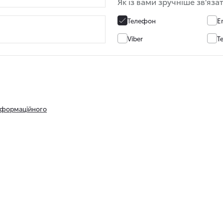
Як із вами зручніше зв'яза
Телефон
E
Viber
T
нформаційного