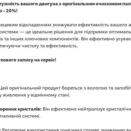
отужність вашого двигуна з оригінальним очисником пал
 - 20%!
лецевим відкладенням знижувати ефективність вашого а
системи — це ідеальне рішення для підтримки оптималь
ів та інших ключових компонентів. Він ефективно усува
печуючи чистоту та ефективність.
кового запису на сервіс!
Цей оригінальний продукт бореться з вологою та запобіга
 живлення у відмінному стані.
рення кристалів:
Він ефективно нейтралізує кристалічн
паливній системі.
:
Регулярне використання очисника сприяє зниженню ви