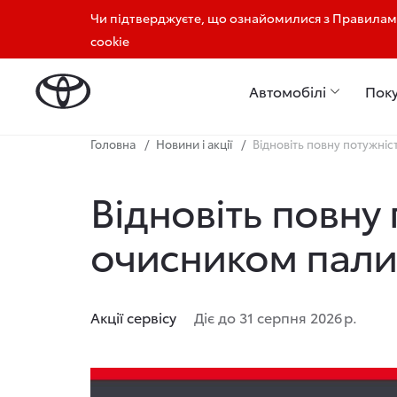
Чи підтверджуєте, що ознайомилися з Правилами
+380 52 221 10 00
+380 50 767 00 01 Тойота Це
cookie
Автомобілі
Пок
Головна
Новини і акції
Відновіть повну потужні
Відновіть повну
очисником пали
Акції сервісу
Діє до 31 серпня 2026 р.