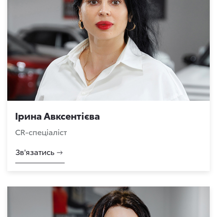
Ірина Авксентієва
СR-спеціаліст
Зв'язатись